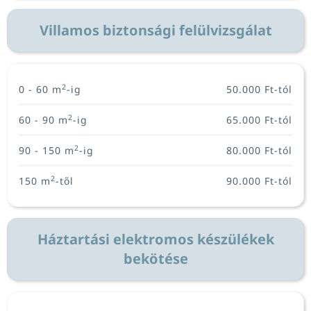
Villamos biztonsági felülvizsgálat
2
0 - 60 m
-ig
50.000 Ft-tól
2
60 - 90 m
-ig
65.000 Ft-tól
2
90 - 150 m
-ig
80.000 Ft-tól
2
150 m
-től
90.000 Ft-tól
Háztartási elektromos készülékek
bekötése