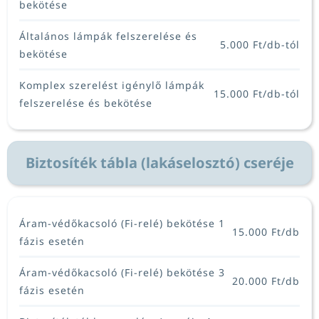
bekötése
REFERENCIÁK
Általános lámpák felszerelése és
5.000 Ft/db-tól
bekötése
ÁRAK
Komplex szerelést igénylő lámpák
15.000 Ft/db-tól
felszerelése és bekötése
KAPCSOLAT
Biztosíték tábla (lakáselosztó) cseréje
Áram-védőkacsoló (Fi-relé) bekötése 1
15.000 Ft/db
fázis esetén
Áram-védőkacsoló (Fi-relé) bekötése 3
20.000 Ft/db
fázis esetén